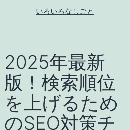
コ
いろいろなしごと
ン
テ
ン
ツ
2025年最新
へ
ス
キ
版！検索順位
ッ
プ
を上げるため
のSEO対策チ