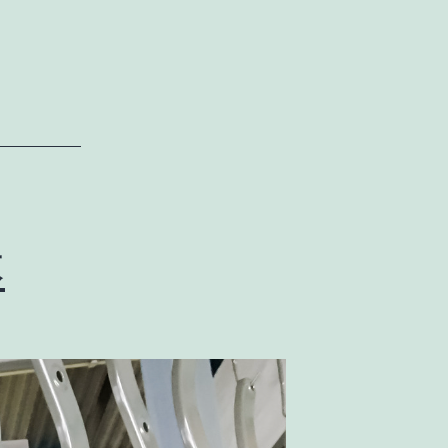
運
搬
車
の
特
徴
本