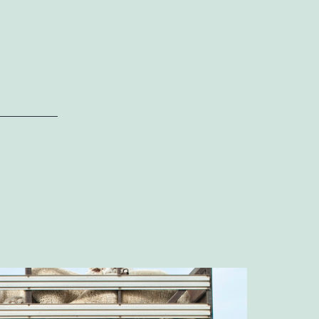
タ
ー
コ
イ
ル
修
理
の
特
徴