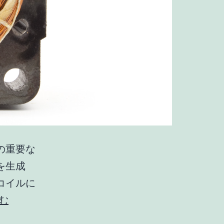
の重要な
を生成
コイルに
モ
む
ー