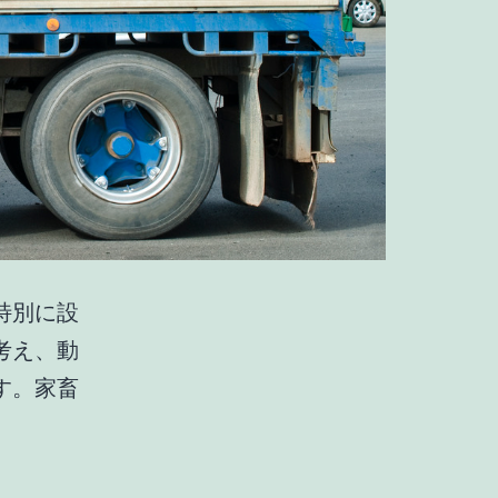
特別に設
考え、動
す。家畜
家
畜