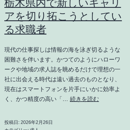
栃木県内で新しいキャリ
説！
アを切り拓こうとしてい
初
る求職者
心
者
か
現代の仕事探しは情報の海を泳ぎ切るような
ら
困難さを伴います。かつてのようにハローワ
家
ークや地域の求人誌を眺めるだけで理想の一
族
社に出会える時代は遠い過去のものとなり、
連
現在はスマートフォンを片手にいかに効率よ
れ
栃
く、かつ精度の高い「…
続きを読む
ま
木
で
県
投稿日:
2026年2月26日
楽
内