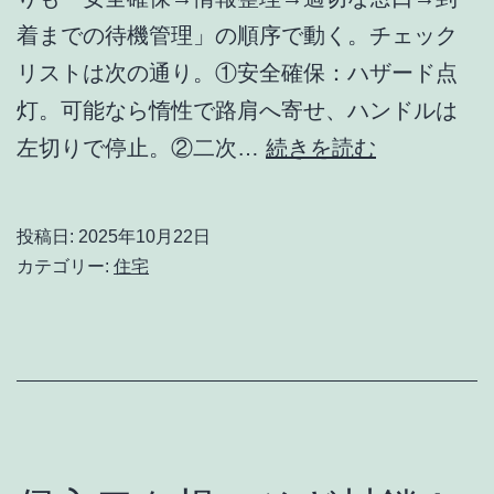
（風
着までの待機管理」の順序で動く。チェック
災・
リストは次の通り。①安全確保：ハザード点
雪
灯。可能なら惰性で路肩へ寄せ、ハンドルは
災）
24
左切りで停止。②二次…
続きを読む
適
時
用
間
投稿日:
2025年10月22日
条
い
カテゴリー:
住宅
件
つ
と
で
申
も
請
安
手
心！
順
深