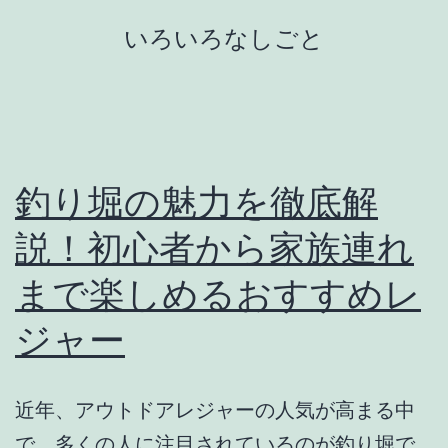
コ
いろいろなしごと
ン
テ
ン
ツ
へ
釣り堀の魅力を徹底解
ス
説！初心者から家族連れ
キ
まで楽しめるおすすめレ
ッ
プ
ジャー
近年、アウトドアレジャーの人気が高まる中
で、多くの人に注目されているのが釣り堀で