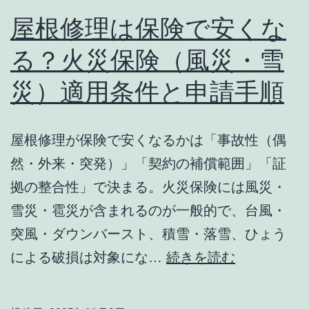
の
屋根修理は保険で安くな
ポ
ポ
イ
る？火災保険（風災・雪
イ
ン
災）適用条件と申請手順
ン
ト
ト
｜
屋根修理が保険で安くなるかは「事故性（偶
コ
然・外来・突発）」「契約の補償範囲」「証
ス
拠の整合性」で決まる。火災保険には風災・
ト
雪災・雹災が含まれるのが一般的で、台風・
削
突風・ダウンバースト、積雪・落雪、ひょう
減
屋
による破損は対象にな…
続きを読む
と
根
効
修