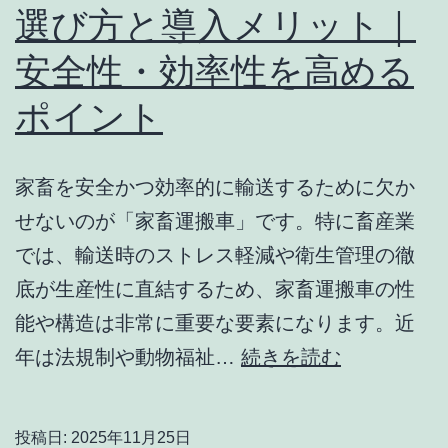
選び方と導入メリット｜
の
安全性・効率性を高める
魅
力
ポイント
と
健
家畜を安全かつ効率的に輸送するために欠か
康
せないのが「家畜運搬車」です。特に畜産業
効
では、輸送時のストレス軽減や衛生管理の徹
果
底が生産性に直結するため、家畜運搬車の性
を
能や構造は非常に重要な要素になります。近
徹
【最
年は法規制や動物福祉…
続きを読む
底
新
解
版】
説
投稿日:
2025年11月25日