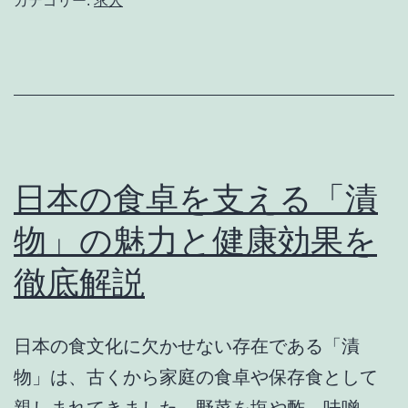
カテゴリー:
求人
し
で
め
新
る
し
お
い
す
キ
す
ャ
日本の食卓を支える「漬
め
リ
物」の魅力と健康効果を
レ
ア
ジ
徹底解説
を
ャ
切
ー
り
日本の食文化に欠かせない存在である「漬
拓
物」は、古くから家庭の食卓や保存食として
こ
親しまれてきました。野菜を塩や酢、味噌、