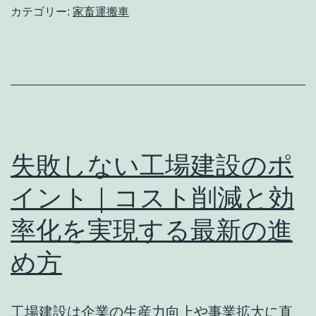
家
カテゴリー:
家畜運搬車
畜
運
搬
車
の
選
失敗しない工場建設のポ
び
イント｜コスト削減と効
方
率化を実現する最新の進
と
導
め方
入
メ
工場建設は企業の生産力向上や事業拡大に直