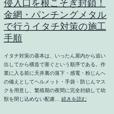
侵入口を根こそぎ封鎖！
夜・
金網・パンチングメタル
早
で行うイタチ対策の施工
朝
の
手順
レ
ッ
イタチ対策の基本は、いったん屋内から追い
カ
出してから構造で塞ぐという順序である。作
ー
業に入る前に天井裏の落下・感電・粉じんへ
手
の備えとしてヘルメット・手袋・防じんマス
配
クを用意し、繁殖期の夜間に完全封鎖して幼
チ
侵
獣を閉じ込めない配慮…
続きを読む
ェ
入
ッ