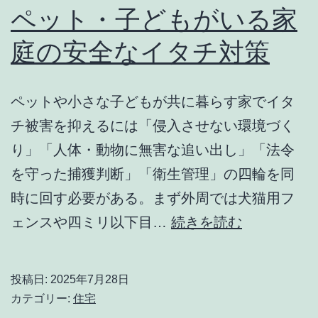
必
ペット・子どもがいる家
施
要？
庭の安全なイタチ対策
工
深
手
夜
順
ペットや小さな子どもが共に暮らす家でイタ
の
チ被害を抑えるには「侵入させない環境づく
ト
り」「人体・動物に無害な追い出し」「法令
イ
を守った捕獲判断」「衛生管理」の四輪を同
レ
時に回す必要がある。まず外周では犬猫用フ
修
ペ
ェンスや四ミリ以下目…
続きを読む
理
ッ
で
ト・
失
投稿日:
2025年7月28日
子
敗
カテゴリー:
住宅
ど