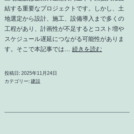
リ
結する重要なプロジェクトです。しかし、土
ッ
地選定から設計、施工、設備導入まで多くの
ト
工程があり、計画性が不足するとコスト増や
｜
スケジュール遅延につながる可能性がありま
安
失
す。そこで本記事では…
続きを読む
全
敗
性・
し
効
投稿日:
2025年11月24日
な
カテゴリー:
建設
率
い
性
工
を
場
高
建
め
設
る