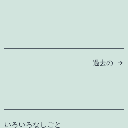
し
も
な
が
い
い
業
る
者
家
選
庭
び
投
過去の
の
稿
安
の
全
な
ペ
イ
ー
タ
いろいろなしごと
チ