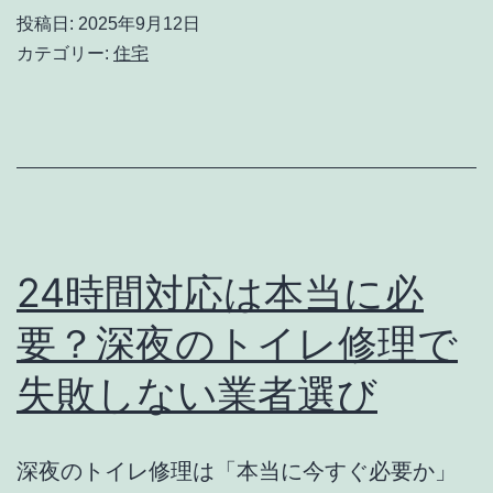
口
ク
投稿日:
2025年9月12日
を
カテゴリー:
住宅
リ
根
ス
こ
ト
そ
ぎ
封
鎖！
24時間対応は本当に必
金
要？深夜のトイレ修理で
網・
失敗しない業者選び
パ
ン
チ
深夜のトイレ修理は「本当に今すぐ必要か」