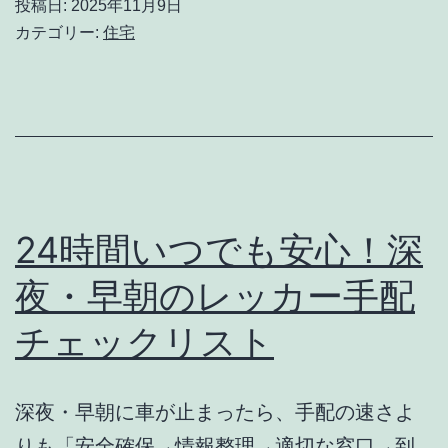
投稿日:
2025年11月9日
率
理
カテゴリー:
住宅
化
は
を
保
実
険
現
で
す
安
る
く
24時間いつでも安心！深
最
な
夜・早朝のレッカー手配
新
る？
の
チェックリスト
火
進
災
め
保
深夜・早朝に車が止まったら、手配の速さよ
方
険
りも「安全確保→情報整理→適切な窓口→到