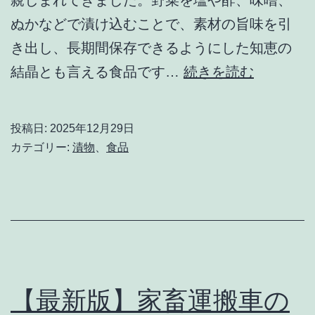
う
ぬかなどで漬け込むことで、素材の旨味を引
と
き出し、長期間保存できるようにした知恵の
し
日
結晶とも言える食品です…
続きを読む
て
本
い
の
投稿日:
2025年12月29日
る
食
カテゴリー:
漬物
、
食品
求
卓
職
を
者
支
え
る
「漬
【最新版】家畜運搬車の
物」