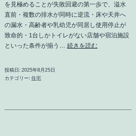
ン
を見極めることが失敗回避の第一歩で、溢水
グ
直前・複数の排水が同時に逆流・床や天井へ
メ
の漏水・高齢者や乳幼児が同居し使用停止が
タ
致命的・1台しかトイレがない店舗や宿泊施設
ル
24
といった条件が揃う…
続きを読む
で
時
行
間
投稿日:
2025年8月25日
う
対
カテゴリー:
住宅
イ
応
タ
は
チ
本
対
当
策
に
の